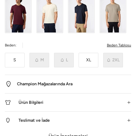
Beden:
Beden Tablosu
S
M
L
XL
2XL
Champion Mağazalarında Ara
Ürün Bilgileri
Teslimat ve İade