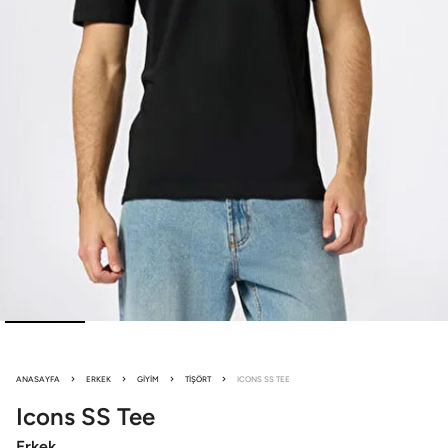
ANASAYFA
ERKEK
GIYIM
TIŞÖRT
ICONS SS TEE
Icons
SS Tee
Erkek