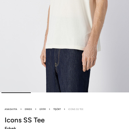
ANASAYFA
ERKEK
GIYIM
TIŞÖRT
ICONS SS TEE
Icons
SS Tee
Erkek