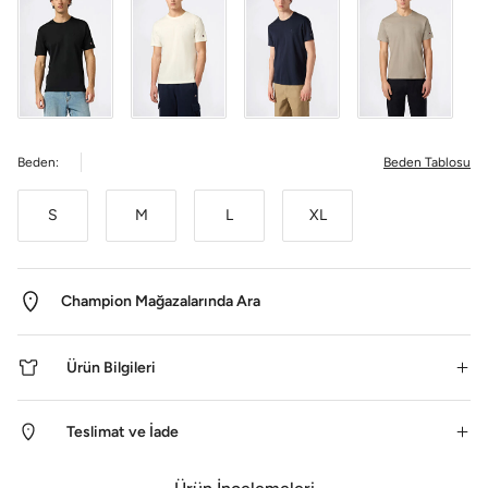
Beden:
Beden Tablosu
S
M
L
XL
Champion Mağazalarında Ara
Ürün Bilgileri
Teslimat ve İade