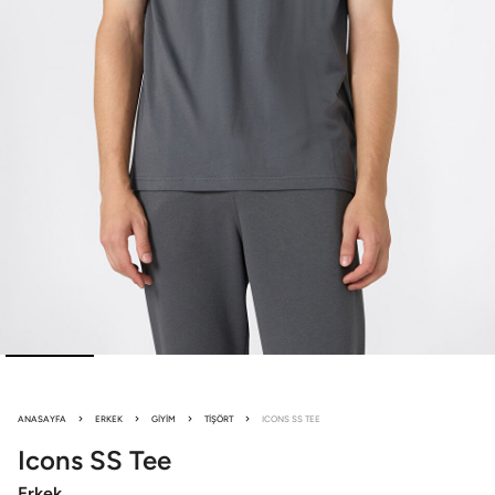
ANASAYFA
ERKEK
GIYIM
TIŞÖRT
ICONS SS TEE
Icons
SS Tee
Erkek