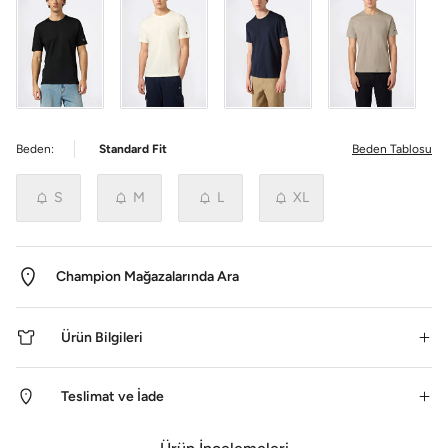
Beden:
Standard Fit
Beden Tablosu
S
M
L
XL
Champion Mağazalarında Ara
Ürün Bilgileri
Teslimat ve İade