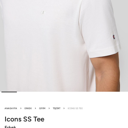
ANASAYFA
ERKEK
GIYIM
TIŞÖRT
ICONS SS TEE
Icons
SS Tee
Erkek