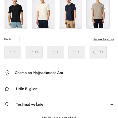
Beden:
Beden Tablosu
S
M
L
XL
2XL
Champion Mağazalarında Ara
Ürün Bilgileri
Teslimat ve İade