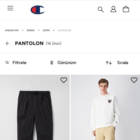
ANASAYFA
ERKEK
GIYIM
PANTOLON
PANTOLON
(
16
Ürün)
Filtrele
Görünüm
Sırala