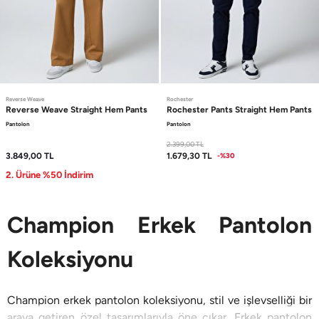
Reverse Weave
Rochester
Reverse Weave
Straight Hem Pants
Rochester Pants
Straight Hem Pants
Pantolon
Pantolon
2.399,00
TL
3.849,00
TL
1.679,30
TL
-%30
2. Ürüne %50 İndirim
Champion Erkek Pantolon
Koleksiyonu
Champion erkek pantolon koleksiyonu, stil ve işlevselliği bir
araya getiren özel tasarımlarıyla öne çıkar. Erkek pantolon