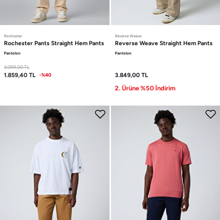
Rochester
Reverse Weave
Rochester Pants
Straight Hem Pants
Reverse Weave
Straight Hem Pants
Pantolon
Pantolon
3.099,00
TL
1.859,40
TL
3.849,00
TL
-%40
2. Ürüne %50 İndirim