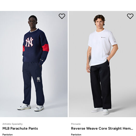
Athletic Speciality
Pinnacle
MLB
Parachute Pants
Reverse Weave Core
Straight Hem Pa
Pantolon
Pantolon