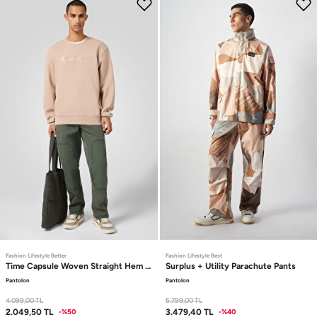
Fashion Lifestyle Better
Fashion Lifestyle Best
Time Capsule
Woven Straight Hem Pants
Surplus + Utility
Parachute Pants
Pantolon
Pantolon
4.099,00
TL
5.799,00
TL
2.049,50
TL
3.479,40
TL
-%50
-%40