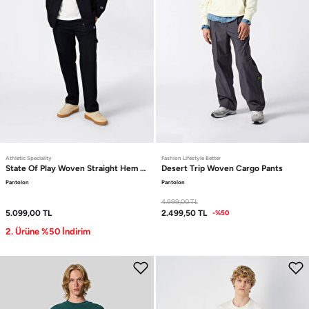
Athletic Speciality
Fashion Lifestyle Better
State Of Play
Woven Straight Hem Pants
Desert Trip
Woven Cargo Pants
Pantolon
Pantolon
4.999,00
TL
5.099,00
TL
2.499,50
TL
-%50
2. Ürüne %50 İndirim