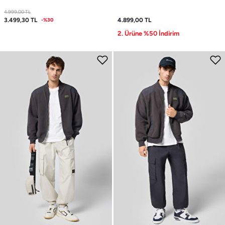
4.999,00
TL
3.499,30
TL
4.899,00
TL
-%30
2. Ürüne %50 İndirim