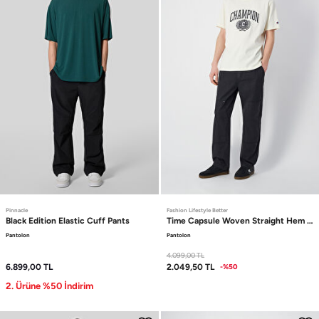
Pinnacle
Fashion Lifestyle Better
Black Edition
Elastic Cuff Pants
Time Capsule
Woven Straight Hem Pa
Pantolon
Pantolon
4.099,00
TL
6.899,00
TL
2.049,50
TL
-%50
2. Ürüne %50 İndirim