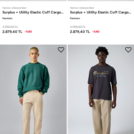
Fashion Lifestyle Best
Fashion Lifestyle Best
Surplus + Utility
Elastic Cuff Cargo Pant
Surplus + Utility
Elastic Cuff Cargo Pa
Pantolon
Pantolon
4.799,00
TL
4.799,00
TL
2.879,40
TL
2.879,40
TL
-%40
-%40