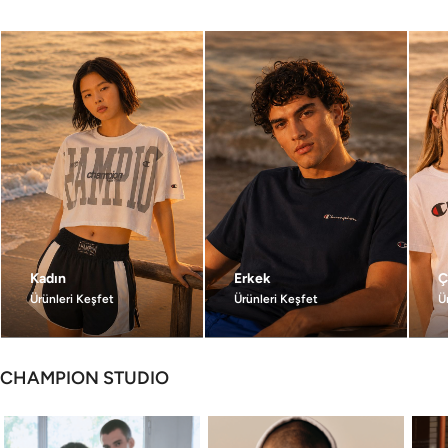
Kadın
Erkek
Ç
Ürünleri Keşfet
Ürünleri Keşfet
Ü
CHAMPION STUDIO