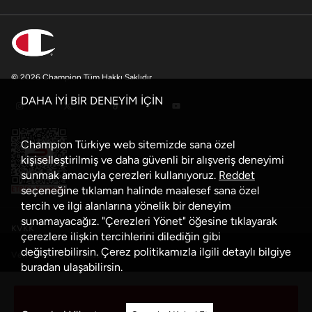
© 2026 Champion Tüm Hakkı Saklıdır
DAHA İYİ BİR DENEYİM İÇİN
Champion Türkiye web sitemizde sana özel
kişiselleştirilmiş ve daha güvenli bir alışveriş deneyimi
sunmak amacıyla çerezleri kullanıyoruz.
Reddet
seçeneğine tıklaman halinde maalesef sana özel
tercih ve ilgi alanlarına yönelik bir deneyim
sunamayacağız. "Çerezleri Yönet" öğesine tıklayarak
KVKK
çerezlere ilişkin tercihlerini dilediğin gibi
değiştirebilirsin. Çerez politikamızla ilgili detaylı bilgiye
Veri Güvenliği Politikası
buradan
ulaşabilirsin.
Çerez Politikası
Sepete Ekle