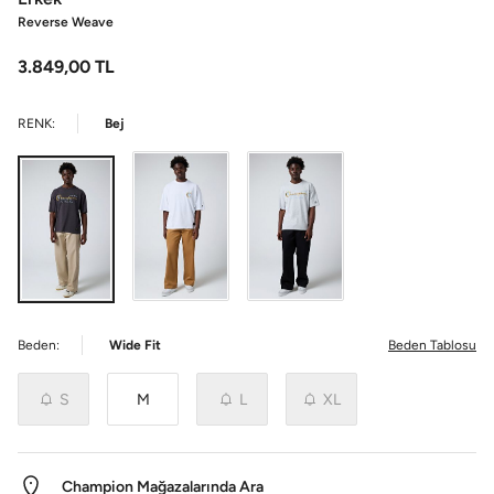
Reverse Weave
3.849,00
TL
RENK:
Bej
Beden:
Wide Fit
Beden Tablosu
S
M
L
XL
Champion Mağazalarında Ara