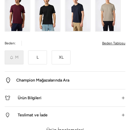
Beden:
Beden Tablosu
M
L
XL
Champion Mağazalarında Ara
Ürün Bilgileri
Teslimat ve İade