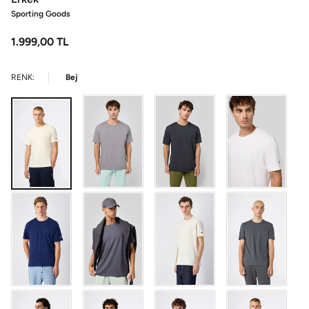
Sporting Goods
1.999,00
TL
RENK:
Bej