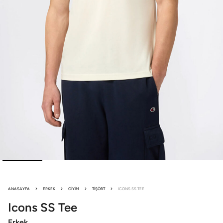
ANASAYFA
ERKEK
GIYIM
TIŞÖRT
ICONS SS TEE
Icons
SS Tee
Erkek