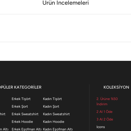
Ürün İncelemeleri
OPÜLER KATEGORİLER
KOLEKSİYON
Erkek Tişört
Kadın Tişört
2. Ürüne %50
İndirim
Erkek Şort
Kadın Şort
2 Al 1 Öde
hirt
Erkek Sweatshirt
Kadın Sweatshirt
3 Al 2 Öde
Erkek Hoodie
Kadın Hoodie
Icons
n Altı
Erkek Eşofman Altı
Kadın Eşofman Altı