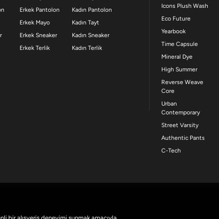
Icons Plush Wash
on
Erkek Pantolon
Kadın Pantolon
Eco Future
Erkek Mayo
Kadın Tayt
Yearbook
r
Erkek Sneaker
Kadın Sneaker
Time Capsule
Erkek Terlik
Kadın Terlik
Mineral Dye
High Summer
Reverse Weave
Core
Urban
Contemporary
Street Varsity
Authentic Pants
C-Tech
nli bir alışveriş deneyimi sunmak amacıyla