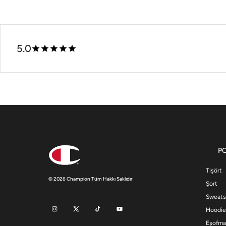
5.0
P
Tişört
© 2026 Champion Tüm Hakkı Saklıdır
Şort
Sweats
Hoodie
Eşofma