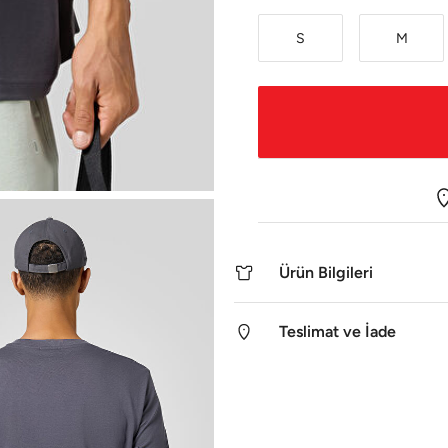
S
M
Ürün Bilgileri
Teslimat ve İade