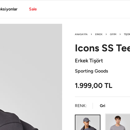
eksiyonlar
Sale
ANASAYFA
ERKEK
GIYIM
TIŞÖ
Icons
SS Te
Erkek Tişört
Sporting Goods
1.999,00
TL
RENK:
Gri