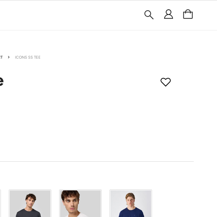
RT
ICONS SS TEE
e