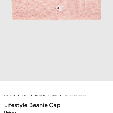
ANASAYFA
ERKEK
AKSESUAR
BERE
LIFESTYLE BEANIE CAP
Lifestyle
Beanie Cap
Unisex