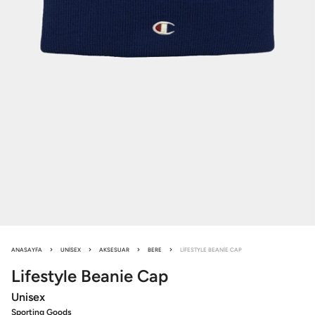
ANASAYFA
UNISEX
AKSESUAR
BERE
LIFESTYLE BEANIE CAP
Lifestyle
Beanie Cap
Unisex
Sporting Goods