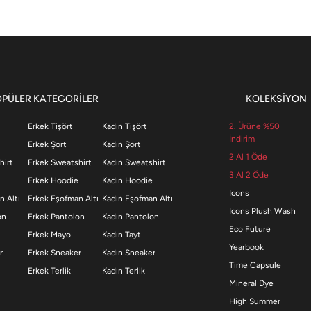
OPÜLER KATEGORİLER
KOLEKSİYON
Erkek Tişört
Kadın Tişört
2. Ürüne %50
İndirim
Erkek Şort
Kadın Şort
2 Al 1 Öde
hirt
Erkek Sweatshirt
Kadın Sweatshirt
3 Al 2 Öde
Erkek Hoodie
Kadın Hoodie
Icons
n Altı
Erkek Eşofman Altı
Kadın Eşofman Altı
Icons Plush Wash
on
Erkek Pantolon
Kadın Pantolon
Eco Future
Erkek Mayo
Kadın Tayt
Yearbook
r
Erkek Sneaker
Kadın Sneaker
Time Capsule
Erkek Terlik
Kadın Terlik
Mineral Dye
High Summer