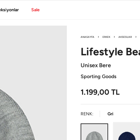
eksiyonlar
Sale
ANASAYFA
ERKEK
AKSESUAR
Lifestyle
Be
Unisex Bere
Sporting Goods
1.199,00
TL
RENK:
Gri