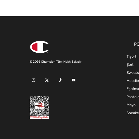
P
Tişört
© 2026 Champion Tüm Hakkı Saklıdır
Şort
Sweats
Hoodie
Eşofma
Pantol
Mayo
Sneake