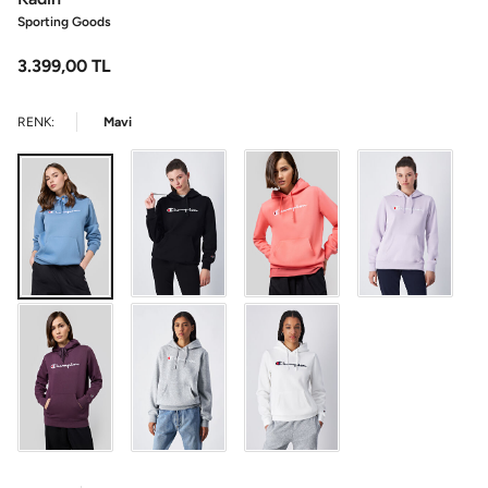
Sporting Goods
3.399,00
TL
RENK:
Mavi