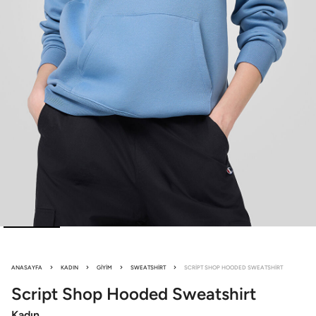
ANASAYFA
KADIN
GIYIM
SWEATSHIRT
SCRIPT SHOP HOODED SWEATSHIRT
Script Shop
Hooded Sweatshirt
Kadın