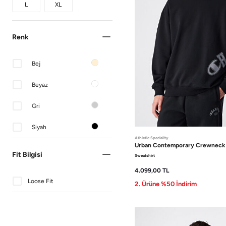
L
XL
Renk
Bej
Beyaz
Gri
Siyah
Athletic Speciality
Urban Contemporary
Crewneck 
Fit Bilgisi
Sweatshirt
4.099,00
TL
Loose Fit
2. Ürüne %50 İndirim