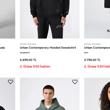
Athletic Speciality
Athletic Speciality
uda
Urban Contemporary
Hooded Sweatshirt
Urban Contempor
Sweatshirt
Şort
5.499,00
TL
2.799,00
TL
2. Ürüne %50 İndirim
2. Ürüne %50 İndi