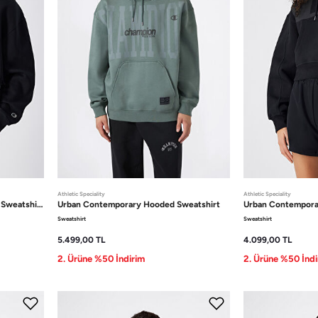
Athletic Speciality
Athletic Speciality
Sweatshirt
Urban Contemporary
Hooded Sweatshirt
Urban Contempor
Sweatshirt
Sweatshirt
5.499,00
TL
4.099,00
TL
2. Ürüne %50 İndirim
2. Ürüne %50 İndi