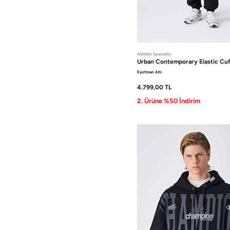
Athletic Speciality
Urban Contemporary
Elastic Cu
Eşofman Altı
4.799,00
TL
2. Ürüne %50 İndirim