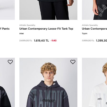
Athletic Speciality
Athletic Speciality
ff Pants
Urban Contemporary
Loose-Fit Tank Top
Urban Contempor
Atlet
Tişört
1.619,40
TL
1.399,3
2.699,00
TL
-%40
1.999,00
TL