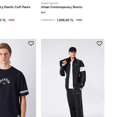
Athletic Speciality
ary
Elastic Cuff Pants
Urban Contemporary
Shorts
Şort
0
TL
1.299,50
TL
-%30
2.599,00
TL
-%50