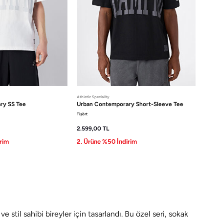
Athletic Speciality
ary
SS Tee
Urban Contemporary
Short-Sleeve Tee
Tişört
2.599,00
TL
rim
2. Ürüne %50 İndirim
il sahibi bireyler için tasarlandı. Bu özel seri, sokak