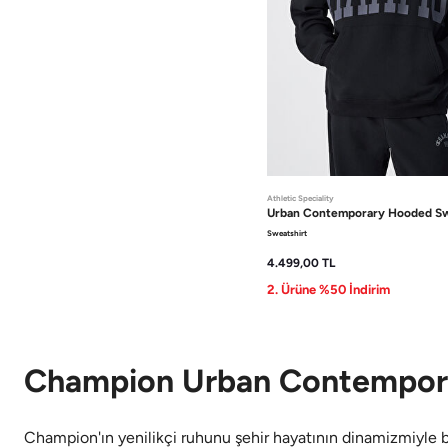
Athletic Speciality
Urban Contemporary
Hooded Sw
Sweatshirt
4.499,00
TL
2. Ürüne %50 İndirim
Champion Urban Contempor
Champion'ın yenilikçi ruhunu şehir hayatının dinamizmiyle bi