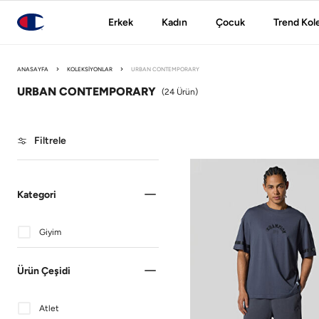
Erkek
Kadın
Çocuk
Trend Kol
ANASAYFA
KOLEKSIYONLAR
URBAN CONTEMPORARY
URBAN CONTEMPORARY
(
24
Ürün)
Filtrele
Kategori
Giyim
Ürün Çeşidi
Atlet