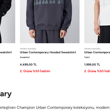
Athletic Speciality
Athletic Speciality
eatshirt
Urban Contemporary
Hooded Sweatshirt
Urban Contempor
Sweatshirt
Tişört
4.499,00
TL
1.999,00
TL
2. Ürüne %50 İndirim
2. Ürüne %50 İndi
ary
rleştiren Champion Urban Contemporary koleksiyonu, modern ve st