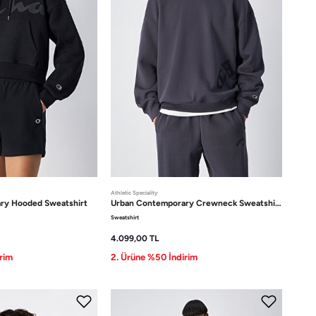
Athletic Speciality
ary
Hooded Sweatshirt
Urban Contemporary
Crewneck Sweatshirt
Sweatshirt
4.099,00
TL
rim
2. Ürüne %50 İndirim