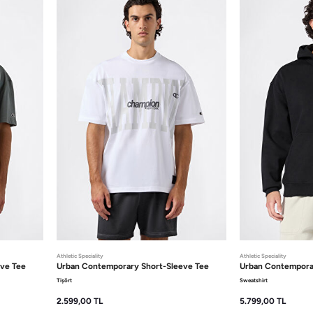
Athletic Speciality
Athletic Speciality
eve Tee
Urban Contemporary
Short-Sleeve Tee
Urban Contempor
Tişört
Sweatshirt
2.599,00
TL
5.799,00
TL