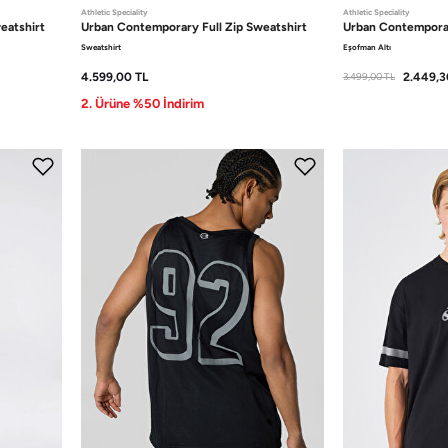
Athletic Speciality
Athletic Speciality
weatshirt
Urban Contemporary
Full Zip Sweatshirt
Urban Contempor
Sweatshirt
Eşofman Altı
4.599,00
TL
2.449,3
3.499,00
TL
2. Ürüne %50 İndirim