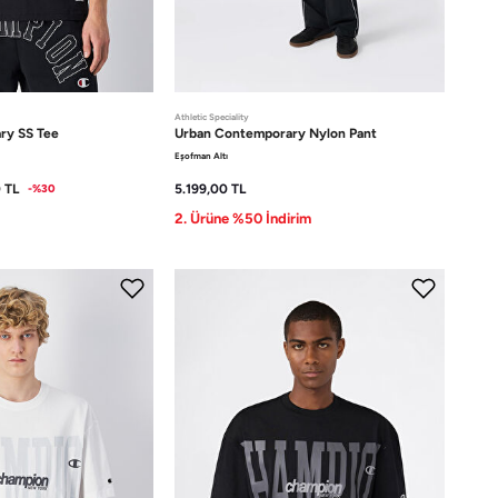
Athletic Speciality
ary
SS Tee
Urban Contemporary
Nylon Pant
Eşofman Altı
0
TL
5.199,00
TL
-%30
2. Ürüne %50 İndirim