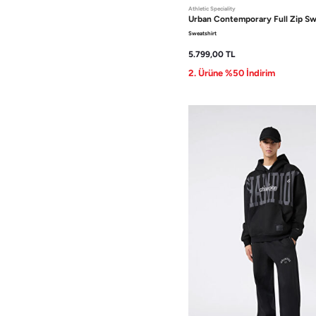
Athletic Speciality
Urban Contemporary
Full Zip S
Sweatshirt
5.799,00
TL
2. Ürüne %50 İndirim