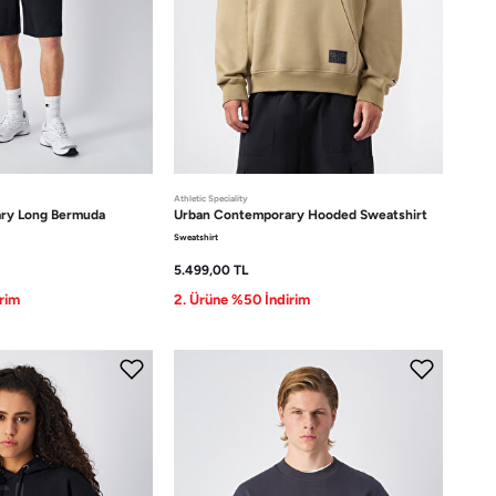
Athletic Speciality
ary
Long Bermuda
Urban Contemporary
Hooded Sweatshirt
Sweatshirt
5.499,00
TL
rim
2. Ürüne %50 İndirim