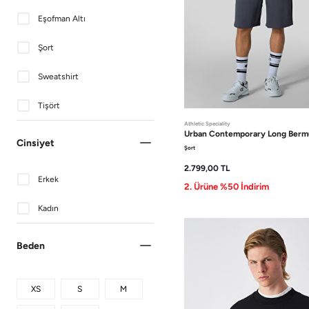
Eşofman Altı
Şort
Sweatshirt
Tişört
Athletic Speciality
Urban Contemporary
Long Berm
Cinsiyet
Şort
2.799,00
TL
Erkek
2. Ürüne %50 İndirim
Kadın
Beden
XS
S
M