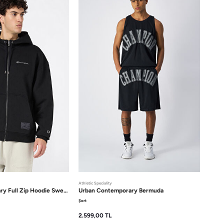
Athletic Speciality
ary
Full Zip Hoodie Sweatshirt
Urban Contemporary
Bermuda
Şort
2.599,00
TL