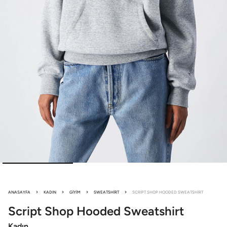
ANASAYFA
KADIN
GIYIM
SWEATSHIRT
SCRIPT SHOP HOODED SWEATSHIRT
Script Shop
Hooded Sweatshirt
Kadın