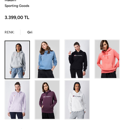
Sporting Goods
3.399,00
TL
RENK:
Gri