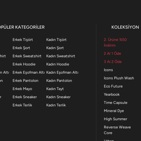
OPÜLER KATEGORİLER
KOLEKSİYON
Erkek Tişört
Kadın Tişört
2. Ürüne %50
İndirim
Erkek Şort
Kadın Şort
2 Al 1 Öde
hirt
Erkek Sweatshirt
Kadın Sweatshirt
3 Al 2 Öde
Erkek Hoodie
Kadın Hoodie
Icons
n Altı
Erkek Eşofman Altı
Kadın Eşofman Altı
Icons Plush Wash
on
Erkek Pantolon
Kadın Pantolon
Eco Future
Erkek Mayo
Kadın Tayt
Yearbook
r
Erkek Sneaker
Kadın Sneaker
Time Capsule
Erkek Terlik
Kadın Terlik
Mineral Dye
High Summer
Reverse Weave
Core