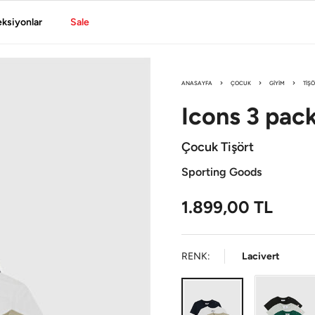
eksiyonlar
Sale
ANASAYFA
ÇOCUK
GIYIM
TIŞ
Icons
3 pac
Çocuk Tişört
Sporting Goods
1.899,00
TL
RENK:
Lacivert