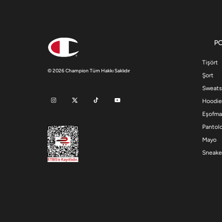
P
Tişört
© 2026 Champion Tüm Hakkı Saklıdır
Şort
Sweats
Hoodie
Eşofma
Pantol
Mayo
Sneake