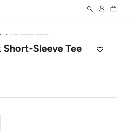
ÖRT
ICONS 3 PACK SHORT-SLEEVE TEE
k Short-Sleeve Tee