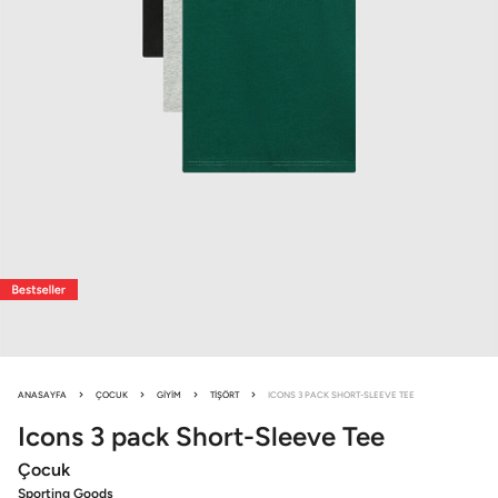
ANASAYFA
ÇOCUK
GIYIM
TIŞÖRT
ICONS 3 PACK SHORT-SLEEVE TEE
Icons
3 pack Short-Sleeve Tee
Çocuk
Sporting Goods