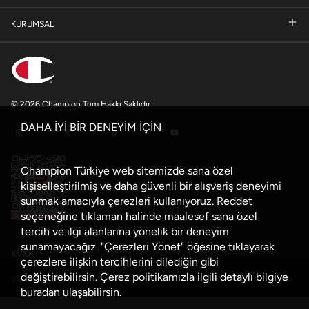
KURUMSAL
© 2026 Champion Tüm Hakkı Saklıdır
DAHA İYİ BİR DENEYİM İÇİN
Champion Türkiye web sitemizde sana özel
kişiselleştirilmiş ve daha güvenli bir alışveriş deneyimi
sunmak amacıyla çerezleri kullanıyoruz.
Reddet
seçeneğine tıklaman halinde maalesef sana özel
tercih ve ilgi alanlarına yönelik bir deneyim
sunamayacağız. "Çerezleri Yönet" öğesine tıklayarak
KVKK
çerezlere ilişkin tercihlerini dilediğin gibi
değiştirebilirsin. Çerez politikamızla ilgili detaylı bilgiye
Veri Güvenliği Politikası
buradan
ulaşabilirsin.
Çerez Politikası