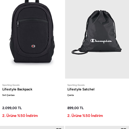
Sporting Goods
Sporting Goods
Lifestyle
Backpack
Lifestyle
Satchel
Sırt Çantası
Çanta
2.099,00
TL
899,00
TL
2. Ürüne %50 İndirim
2. Ürüne %50 İndirim