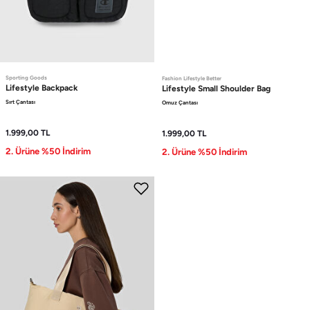
Sporting Goods
Fashion Lifestyle Better
Lifestyle
Backpack
Lifestyle
Small Shoulder Bag
Sırt Çantası
Omuz Çantası
1.999,00
TL
1.999,00
TL
2. Ürüne %50 İndirim
2. Ürüne %50 İndirim