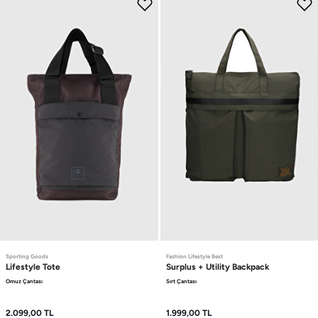
Sporting Goods
Fashion Lifestyle Best
Lifestyle
Tote
Surplus + Utility
Backpack
Omuz Çantası
Sırt Çantası
2.099,00
TL
1.999,00
TL