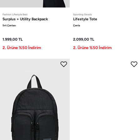
Fashion Lifestyle Best
Sporting Goods
Surplus + Utility
Backpack
Lifestyle
Tote
Sırt Çantası
Çanta
1.999,00
TL
2.099,00
TL
2. Ürüne %50 İndirim
2. Ürüne %50 İndirim