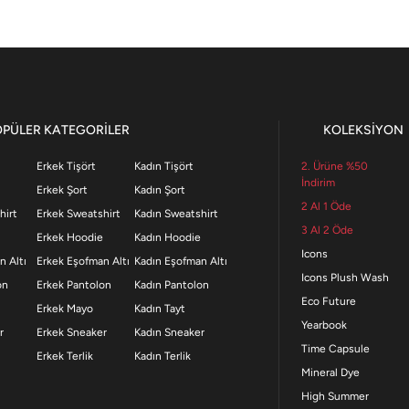
OPÜLER KATEGORİLER
KOLEKSİYON
Erkek Tişört
Kadın Tişört
2. Ürüne %50
İndirim
Erkek Şort
Kadın Şort
2 Al 1 Öde
hirt
Erkek Sweatshirt
Kadın Sweatshirt
3 Al 2 Öde
Erkek Hoodie
Kadın Hoodie
Icons
n Altı
Erkek Eşofman Altı
Kadın Eşofman Altı
Icons Plush Wash
on
Erkek Pantolon
Kadın Pantolon
Eco Future
Erkek Mayo
Kadın Tayt
Yearbook
r
Erkek Sneaker
Kadın Sneaker
Time Capsule
Erkek Terlik
Kadın Terlik
Mineral Dye
High Summer