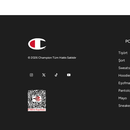
P
Tişört
© 2026 Champion Tüm Hakkı Saklıdır
Şort
Sweats
Hoodie
Eşofma
Pantol
Mayo
Sneake