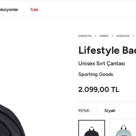
eksiyonlar
Sale
ANASAYFA
UNISEX
AKSESUAR
Lifestyle
Ba
Unisex Sırt Çantası
Sporting Goods
2.099,00
TL
RENK:
Siyah