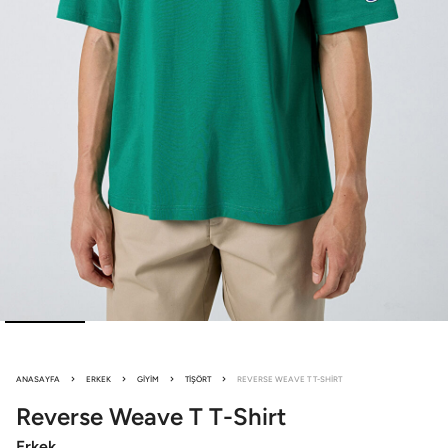
ANASAYFA
ERKEK
GIYIM
TIŞÖRT
REVERSE WEAVE T T-SHIRT
Reverse Weave
T T-Shirt
Erkek