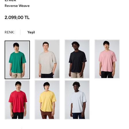
Reverse Weave
2.099,00
TL
RENK:
Yeşil