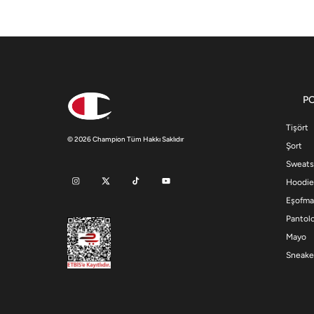
P
Tişört
© 2026 Champion Tüm Hakkı Saklıdır
Şort
Sweats
Hoodie
Eşofma
Pantol
Mayo
Sneake