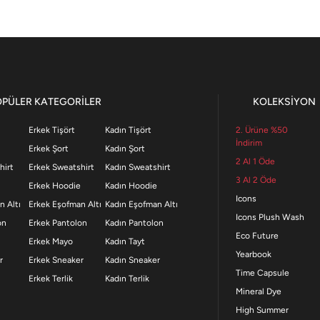
OPÜLER KATEGORİLER
KOLEKSİYON
Erkek Tişört
Kadın Tişört
2. Ürüne %50
İndirim
Erkek Şort
Kadın Şort
2 Al 1 Öde
hirt
Erkek Sweatshirt
Kadın Sweatshirt
3 Al 2 Öde
Erkek Hoodie
Kadın Hoodie
Icons
n Altı
Erkek Eşofman Altı
Kadın Eşofman Altı
Icons Plush Wash
on
Erkek Pantolon
Kadın Pantolon
Eco Future
Erkek Mayo
Kadın Tayt
Yearbook
r
Erkek Sneaker
Kadın Sneaker
Time Capsule
Erkek Terlik
Kadın Terlik
Mineral Dye
High Summer