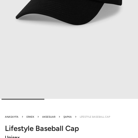
ANASAYFA
ERKEK
AKSESUAR
ŞAPKA
LIFESTYLE BASEBALL CAP
Lifestyle
Baseball Cap
Unisex