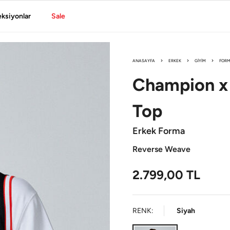
eksiyonlar
Sale
ANASAYFA
ERKEK
GIYIM
FOR
Champion x 
Top
Erkek Forma
Reverse Weave
2.799,00
TL
RENK:
Siyah