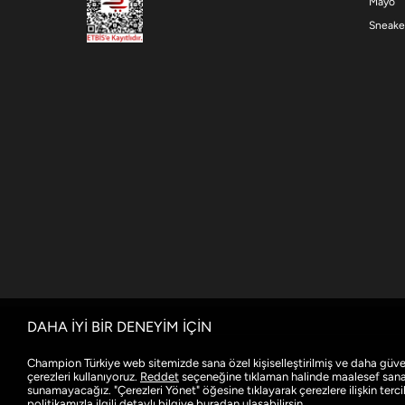
Mayo
Sneake
DAHA İYİ BİR DENEYİM İÇİN
Champion Türkiye web sitemizde sana özel kişiselleştirilmiş ve daha güve
çerezleri kullanıyoruz.
Reddet
seçeneğine tıklaman halinde maalesef sana ö
sunamayacağız. "Çerezleri Yönet" öğesine tıklayarak çerezlere ilişkin tercihl
politikamızla ilgili detaylı bilgiye
buradan
ulaşabilirsin.