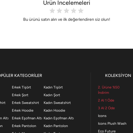
Ürün İncelemeleri
Bu ürünü satın alın ve ilk değerlendiren siz olun!
OPÜLER KATEGORİLER
KOLEKSİYON
Erkek Tişört
Kadın Tişört
2. Ürüne %50
İndirim
Erkek Şort
Kadın Şort
2 Al 1 Öde
hirt
Erkek Sweatshirt
Kadın Sweatshirt
3 Al 2 Öde
Erkek Hoodie
Kadın Hoodie
Icons
n Altı
Erkek Eşofman Altı
Kadın Eşofman Altı
Icons Plush Wash
on
Erkek Pantolon
Kadın Pantolon
Eco Future