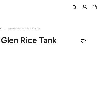
MA
CHAMPION X GLEN RICE TANK TOP
Glen Rice
Tank