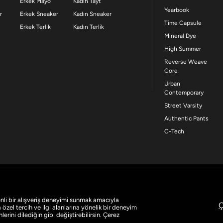
Erkek Mayo
Kadın Tayt
Yearbook
r
Erkek Sneaker
Kadın Sneaker
Time Capsule
Erkek Terlik
Kadın Terlik
Mineral Dye
High Summer
Reverse Weave
Core
Urban
Contemporary
Street Varsity
Authentic Pants
C-Tech
nli bir alışveriş deneyimi sunmak amacıyla
Ç
zel tercih ve ilgi alanlarına yönelik bir deneyim
erini dilediğin gibi değiştirebilirsin. Çerez