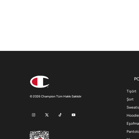
P
Tişört
© 2026 Champion Tüm Hakkı Saklıdır
Şort
Sweats
Hoodie
Eşofma
Pantol