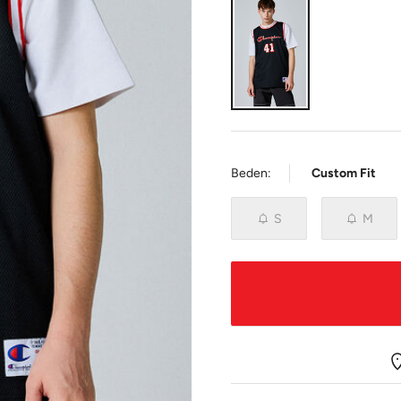
Beden:
Custom Fit
S
M