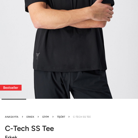
ANASAYFA
ERKEK
GIYIM
TIŞÖRT
C-TECH SS TEE
C-Tech
SS Tee
Erkek