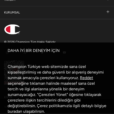
KURUMSAL
© 2026 Champion Tüm Hakkı Saklıdır
DAHA İYİ BİR DENEYİM İÇİN
Champion Türkiye web sitemizde sana özel
kişiselleştirilmiş ve daha güvenli bir alışveriş deneyimi
sunmak amacıyla çerezleri kullanıyoruz.
Reddet
seçeneğine tıklaman halinde maalesef sana özel
tercih ve ilgi alanlarına yönelik bir deneyim
sunamayacağız. "Çerezleri Yönet" öğesine tıklayarak
KVKK
çerezlere ilişkin tercihlerini dilediğin gibi
değiştirebilirsin. Çerez politikamızla ilgili detaylı bilgiye
Veri Güvenliği Politikası
buradan
ulaşabilirsin.