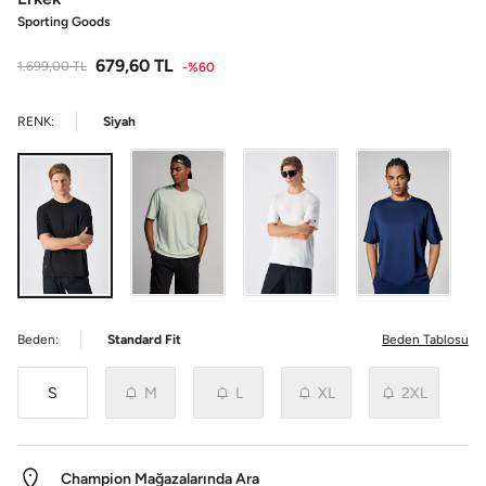
Sporting Goods
679,60
TL
1.699,00
TL
-%60
RENK:
Siyah
Beden:
Standard Fit
Beden Tablosu
S
M
L
XL
2XL
Champion Mağazalarında Ara