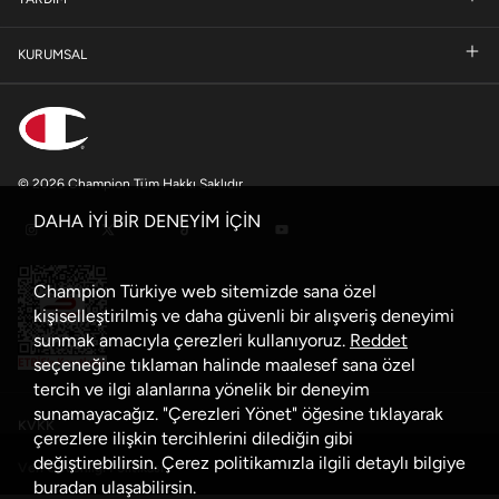
KURUMSAL
© 2026 Champion Tüm Hakkı Saklıdır
DAHA İYİ BİR DENEYİM İÇİN
Champion Türkiye web sitemizde sana özel
kişiselleştirilmiş ve daha güvenli bir alışveriş deneyimi
sunmak amacıyla çerezleri kullanıyoruz.
Reddet
seçeneğine tıklaman halinde maalesef sana özel
tercih ve ilgi alanlarına yönelik bir deneyim
sunamayacağız. "Çerezleri Yönet" öğesine tıklayarak
KVKK
çerezlere ilişkin tercihlerini dilediğin gibi
değiştirebilirsin. Çerez politikamızla ilgili detaylı bilgiye
Veri Güvenliği Politikası
buradan
ulaşabilirsin.