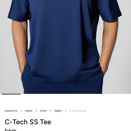
ANASAYFA
ERKEK
GIYIM
TIŞÖRT
C-TECH SS TEE
C-Tech
SS Tee
Erkek