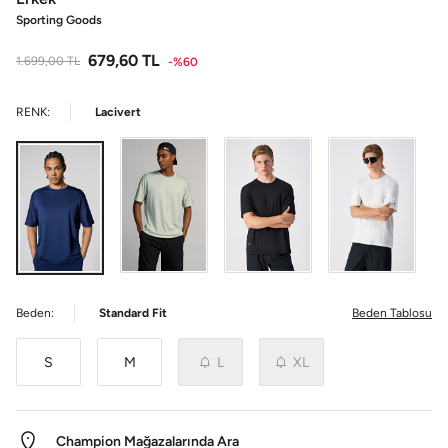
Sporting Goods
679,60
TL
1.699,00
TL
-%60
RENK:
Lacivert
Beden:
Standard Fit
Beden Tablosu
S
M
L
XL
Champion Mağazalarında Ara