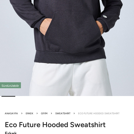
Sürdürülebilir
ANASAYFA
ERKEK
GIYIM
SWEATSHIRT
ECO FUTURE HOODED SWEATSHIRT
Eco Future
Hooded Sweatshirt
Erkek