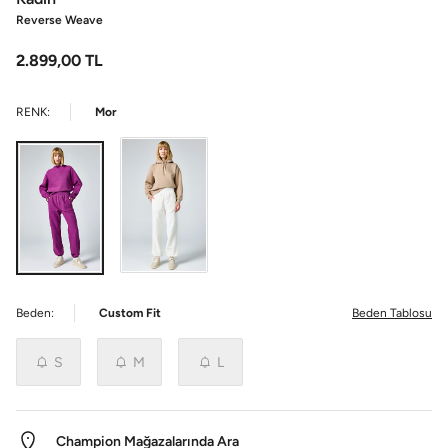
Reverse Weave
2.899,00
TL
RENK:
Mor
Beden:
Custom Fit
Beden Tablosu
S
M
L
Champion Mağazalarında Ara