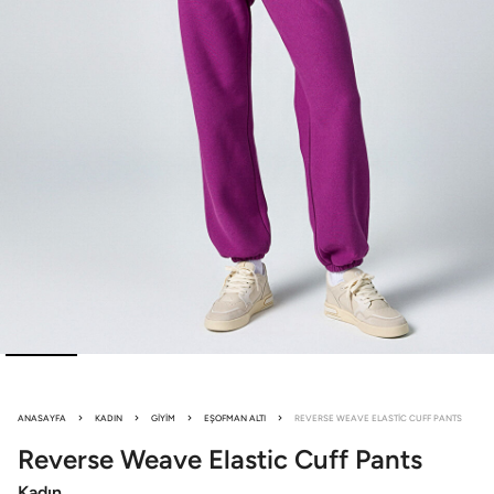
ANASAYFA
KADIN
GIYIM
EŞOFMAN ALTI
REVERSE WEAVE ELASTIC CUFF PANTS
Reverse Weave
Elastic Cuff Pants
Kadın