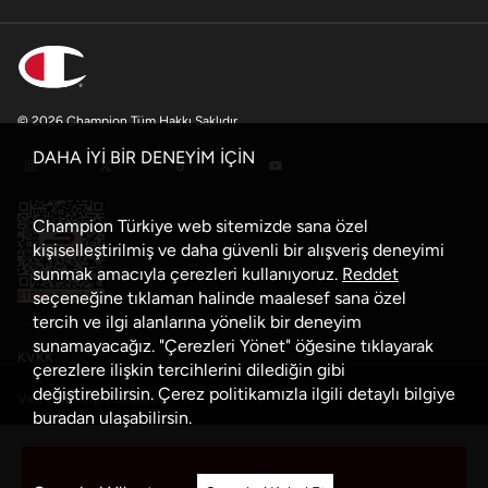
© 2026 Champion Tüm Hakkı Saklıdır
DAHA İYİ BİR DENEYİM İÇİN
Champion Türkiye web sitemizde sana özel
kişiselleştirilmiş ve daha güvenli bir alışveriş deneyimi
sunmak amacıyla çerezleri kullanıyoruz.
Reddet
seçeneğine tıklaman halinde maalesef sana özel
tercih ve ilgi alanlarına yönelik bir deneyim
sunamayacağız. "Çerezleri Yönet" öğesine tıklayarak
KVKK
çerezlere ilişkin tercihlerini dilediğin gibi
değiştirebilirsin. Çerez politikamızla ilgili detaylı bilgiye
Veri Güvenliği Politikası
buradan
ulaşabilirsin.
Çerez Politikası
Sepete Ekle