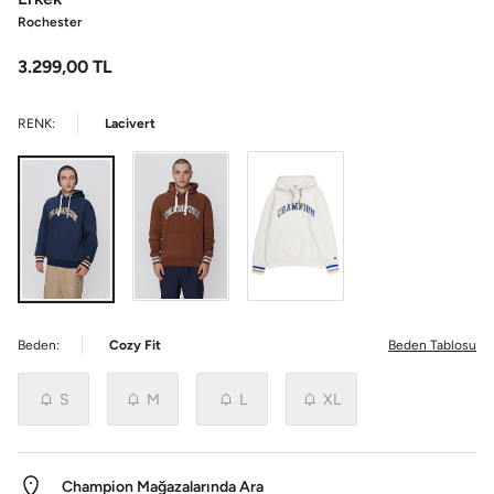
Rochester
3.299,00
TL
RENK:
Lacivert
Beden:
Cozy Fit
Beden Tablosu
S
M
L
XL
Champion Mağazalarında Ara