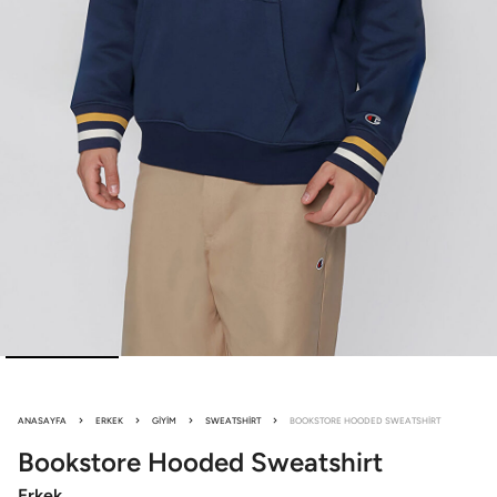
ANASAYFA
ERKEK
GIYIM
SWEATSHIRT
BOOKSTORE HOODED SWEATSHIRT
Bookstore
Hooded Sweatshirt
Erkek