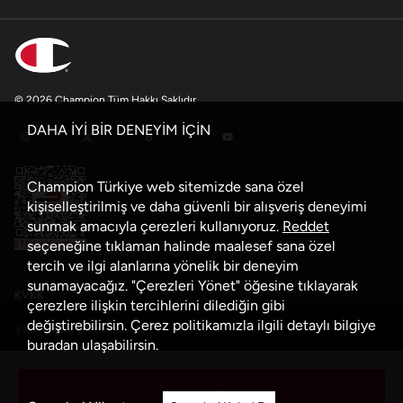
© 2026 Champion Tüm Hakkı Saklıdır
DAHA İYİ BİR DENEYİM İÇİN
Champion Türkiye web sitemizde sana özel
kişiselleştirilmiş ve daha güvenli bir alışveriş deneyimi
sunmak amacıyla çerezleri kullanıyoruz.
Reddet
seçeneğine tıklaman halinde maalesef sana özel
tercih ve ilgi alanlarına yönelik bir deneyim
sunamayacağız. "Çerezleri Yönet" öğesine tıklayarak
KVKK
çerezlere ilişkin tercihlerini dilediğin gibi
değiştirebilirsin. Çerez politikamızla ilgili detaylı bilgiye
Veri Güvenliği Politikası
buradan
ulaşabilirsin.
Çerez Politikası
Sepete Ekle