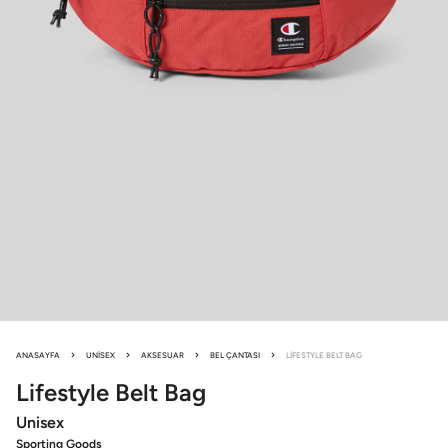
ANASAYFA
UNISEX
AKSESUAR
BEL ÇANTASI
LIFESTYLE BELT BAG
Lifestyle
Belt Bag
Unisex
Sporting Goods