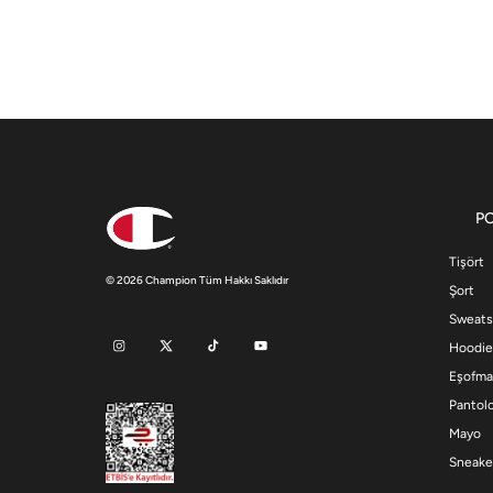
P
Tişört
© 2026 Champion Tüm Hakkı Saklıdır
Şort
Sweats
Hoodie
Eşofma
Pantol
Mayo
Sneake