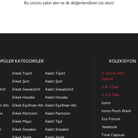
Bu ürünü satın alın ve ilk değerlendiren siz olun!
OPÜLER KATEGORİLER
KOLEKSİYON
Erkek Tişört
Kadın Tişört
2. Ürüne %50
İndirim
Erkek Şort
Kadın Şort
2 Al 1 Öde
hirt
Erkek Sweatshirt
Kadın Sweatshirt
3 Al 2 Öde
Erkek Hoodie
Kadın Hoodie
Icons
n Altı
Erkek Eşofman Altı
Kadın Eşofman Altı
Icons Plush Wash
on
Erkek Pantolon
Kadın Pantolon
Eco Future
Erkek Mayo
Kadın Tayt
Yearbook
r
Erkek Sneaker
Kadın Sneaker
Time Capsule
Erkek Terlik
Kadın Terlik