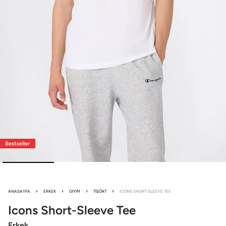
ANASAYFA
ERKEK
GIYIM
TIŞÖRT
ICONS SHORT-SLEEVE TEE
Icons
Short-Sleeve Tee
Erkek