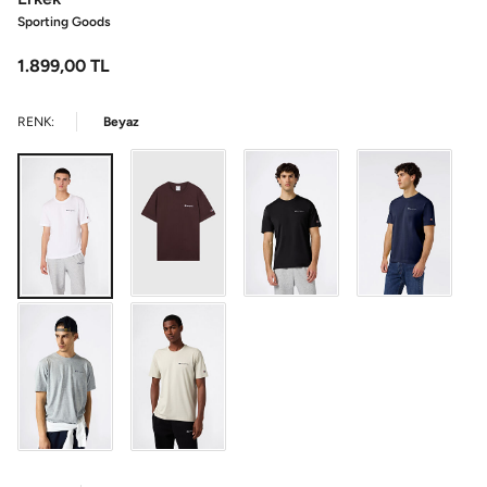
Sporting Goods
1.899,00
TL
RENK:
Beyaz