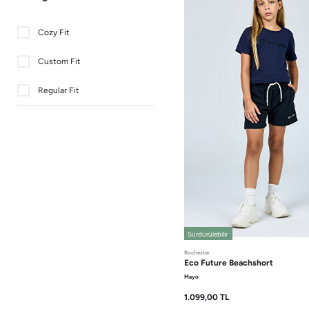
Turuncu
Cozy Fit
Yeşil
Custom Fit
Regular Fit
Sürdürülebilir
Rochester
Eco Future
Beachshort
Mayo
1.099,00
TL