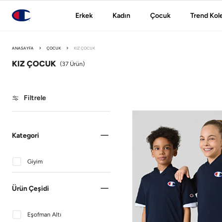
Erkek
Kadın
Çocuk
Trend Kol
ANASAYFA
ÇOCUK
KIZ ÇOCUK
KIZ ÇOCUK
(
37
Ürün)
Filtrele
Kategori
Giyim
Ürün Çeşidi
Eşofman Altı