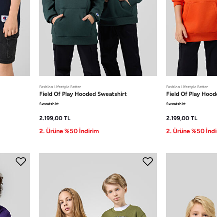
Fashion Lifestyle Better
Fashion Lifestyle Better
Field Of Play
Hooded Sweatshirt
Field Of Play
Hoode
Sweatshirt
Sweatshirt
2.199,00
TL
2.199,00
TL
2. Ürüne %50 İndirim
2. Ürüne %50 İndi