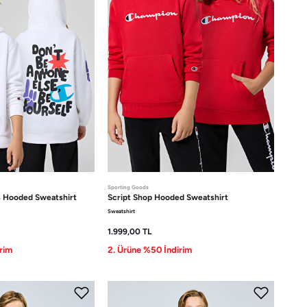
Sporting Goods
s
Hooded Sweatshirt
Script Shop
Hooded Sweatshirt
Sweatshirt
1.999,00
TL
rim
2. Ürüne %50 İndirim