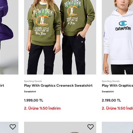
Sporting Goods
Sporting Goods
irt
Play With Graphics
Crewneck Sweatshirt
Play With Graphic
Sweatshirt
Sweatshirt
1.999,00
TL
2.199,00
TL
2. Ürüne %50 İndirim
2. Ürüne %50 İndi