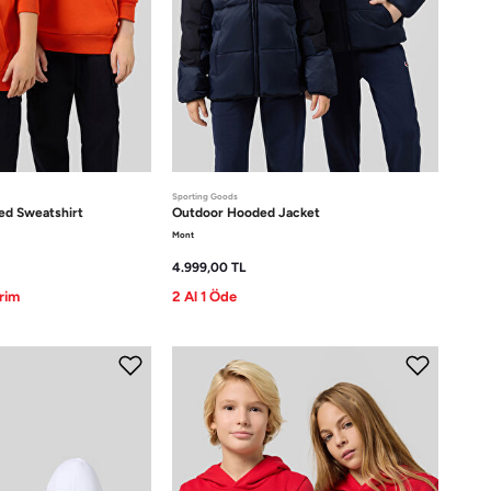
Sporting Goods
d Sweatshirt
Outdoor
Hooded Jacket
Mont
4.999,00
TL
rim
2 Al 1 Öde