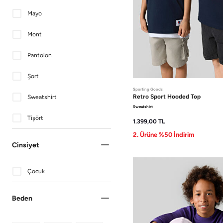
Mayo
Mont
Pantolon
Şort
Sporting Goods
Retro Sport
Hooded Top
Sweatshirt
Sweatshirt
Tişört
1.399,00
TL
2. Ürüne %50 İndirim
Cinsiyet
Çocuk
Beden