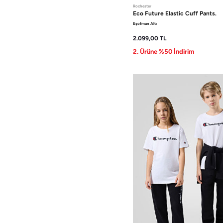
Rochester
Eco Future
Elastic Cuff Pants.
Eşofman Altı
2.099,00
TL
2. Ürüne %50 İndirim