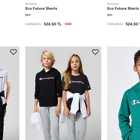
Rochester
Rochester
Eco Future
Shorts
Eco Future
Shorts
Şort
Şort
524,50
TL
524,50
1.049,00
TL
-%50
1.049,00
TL