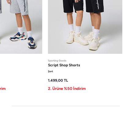
Sporting Goods
s
Script Shop
Shorts
Şort
1.499,00
TL
rim
2. Ürüne %50 İndirim