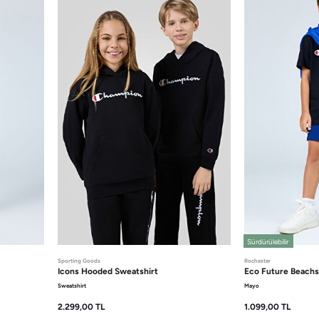
Sürdürülebilir
Sporting Goods
Rochester
Icons
Hooded Sweatshirt
Eco Future
Beachs
Sweatshirt
Mayo
2.299,00
TL
1.099,00
TL