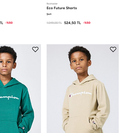
Rochester
Eco Future
Shorts
Şort
TL
524,50
TL
-%50
1.049,00
TL
-%50