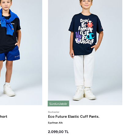
Sürdürülebilir
Rochester
hort
Eco Future
Elastic Cuff Pants.
Eşofman Altı
2.099,00
TL