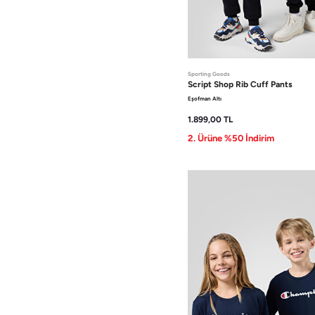
Sporting Goods
Script Shop
Rib Cuff Pants
Eşofman Altı
1.899,00
TL
2. Ürüne %50 İndirim