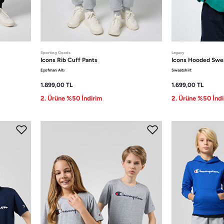
Sporting Goods
Legacy
Icons
Rib Cuff Pants
Icons
Hooded Swea
Eşofman Altı
Sweatshirt
1.899,00
TL
1.699,00
TL
2. Ürüne %50 İndirim
2. Ürüne %50 İndi