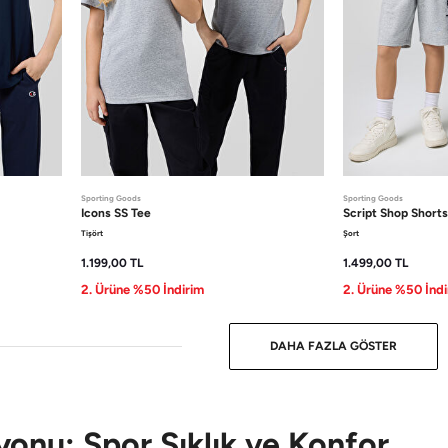
Sporting Goods
Sporting Goods
Icons
SS Tee
Script Shop
Short
Tişört
Şort
1.199,00
TL
1.499,00
TL
2. Ürüne %50 İndirim
2. Ürüne %50 İndi
DAHA FAZLA GÖSTER
onu: Spor Şıklık ve Konfor