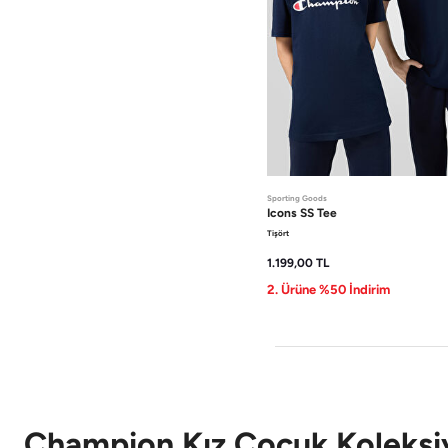
Sporting Goods
Icons
SS Tee
Tişört
1.199,00
TL
2. Ürüne %50 İndirim
Champion Kız Çocuk Koleksiy