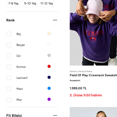
7-8 Yaş
9-10 Yaş
11-12 Yaş
Renk
Bej
Beyaz
Gri
Kırmızı
Fashion Lifestyle Better
Field Of Play
Crewneck Sweatsh
Lacivert
Sweatshirt
1.999,00
TL
Mavi
2. Ürüne %50 İndirim
Mor
Siyah
Fit Bilgisi