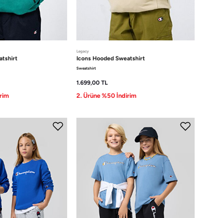
Legacy
tshirt
Icons
Hooded Sweatshirt
Sweatshirt
1.699,00
TL
rim
2. Ürüne %50 İndirim