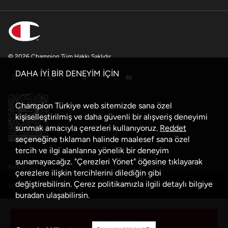
© 2026 Champion Tüm Hakkı Saklıdır
DAHA İYİ BİR DENEYİM İÇİN
Champion Türkiye web sitemizde sana özel
kişiselleştirilmiş ve daha güvenli bir alışveriş deneyimi
sunmak amacıyla çerezleri kullanıyoruz.
Reddet
seçeneğine tıklaman halinde maalesef sana özel
tercih ve ilgi alanlarına yönelik bir deneyim
sunamayacağız. "Çerezleri Yönet" öğesine tıklayarak
KVKK
çerezlere ilişkin tercihlerini dilediğin gibi
değiştirebilirsin. Çerez politikamızla ilgili detaylı bilgiye
Veri Güvenliği Politikası
buradan
ulaşabilirsin.
Çerez Politikası
Sepete Ekle