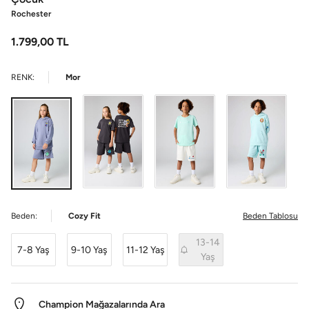
Rochester
1.799,00
TL
RENK:
Mor
Beden:
Cozy Fit
Beden Tablosu
13-14
7-8 Yaş
9-10 Yaş
11-12 Yaş
Yaş
Champion Mağazalarında Ara