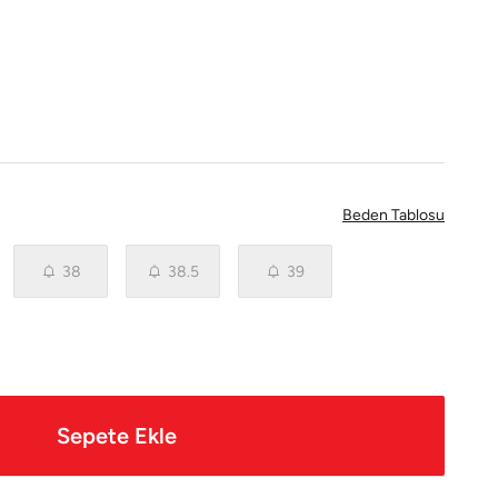
Beden Tablosu
38
38.5
39
Sepete Ekle