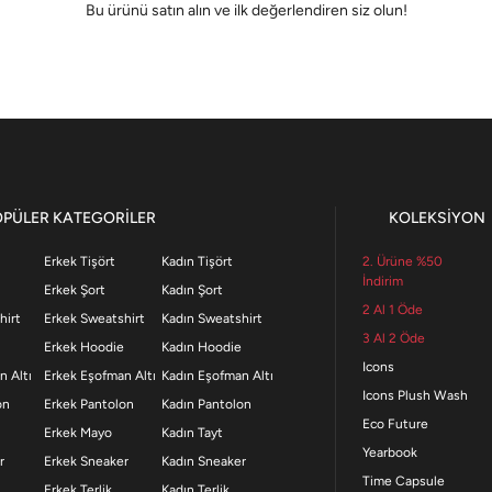
Bu ürünü satın alın ve ilk değerlendiren siz olun!
OPÜLER KATEGORİLER
KOLEKSİYON
Erkek Tişört
Kadın Tişört
2. Ürüne %50
İndirim
Erkek Şort
Kadın Şort
2 Al 1 Öde
hirt
Erkek Sweatshirt
Kadın Sweatshirt
3 Al 2 Öde
Erkek Hoodie
Kadın Hoodie
Icons
n Altı
Erkek Eşofman Altı
Kadın Eşofman Altı
Icons Plush Wash
on
Erkek Pantolon
Kadın Pantolon
Eco Future
Erkek Mayo
Kadın Tayt
Yearbook
r
Erkek Sneaker
Kadın Sneaker
Time Capsule
Erkek Terlik
Kadın Terlik