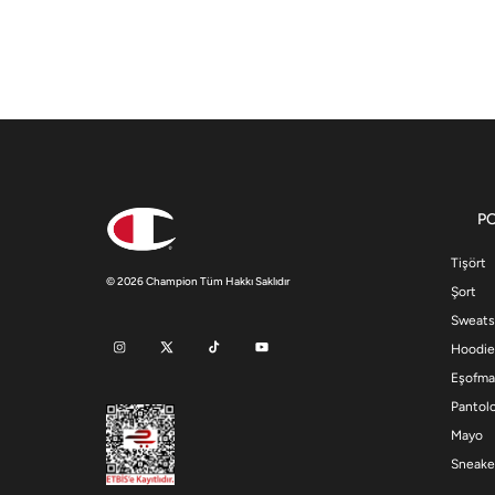
P
Tişört
© 2026 Champion Tüm Hakkı Saklıdır
Şort
Sweats
Hoodie
Eşofma
Pantol
Mayo
Sneake