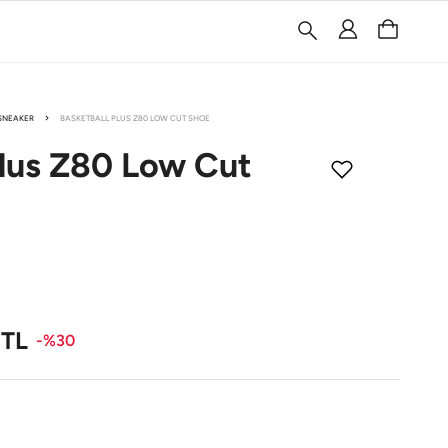
SNEAKER
BASKETBALL PLUS Z80 LOW CUT SHOE
lus
Z80 Low Cut
TL
-%30