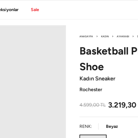
eksiyonlar
Sale
ANASAYFA
KADIN
AYAKKABI
Basketball P
Shoe
Kadın Sneaker
Rochester
3.219,30
4.599,00
TL
RENK:
Beyaz