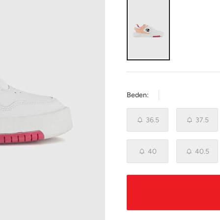
Beden:
36.5
37.5
40
40.5