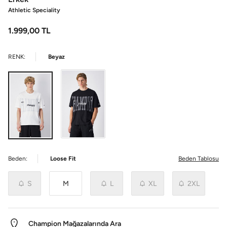
Athletic Speciality
1.999,00
TL
RENK:
Beyaz
Beden:
Loose Fit
Beden Tablosu
S
M
L
XL
2XL
Champion Mağazalarında Ara