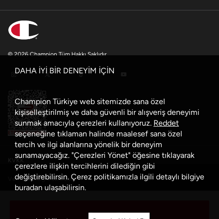
© 2026 Champion Tüm Hakkı Saklıdır
DAHA İYİ BİR DENEYİM İÇİN
Champion Türkiye web sitemizde sana özel
kişiselleştirilmiş ve daha güvenli bir alışveriş deneyimi
sunmak amacıyla çerezleri kullanıyoruz.
Reddet
seçeneğine tıklaman halinde maalesef sana özel
tercih ve ilgi alanlarına yönelik bir deneyim
sunamayacağız. "Çerezleri Yönet" öğesine tıklayarak
KVKK
çerezlere ilişkin tercihlerini dilediğin gibi
değiştirebilirsin. Çerez politikamızla ilgili detaylı bilgiye
Veri Güvenliği Politikası
buradan
ulaşabilirsin.
Çerez Politikası
Sepete Ekle