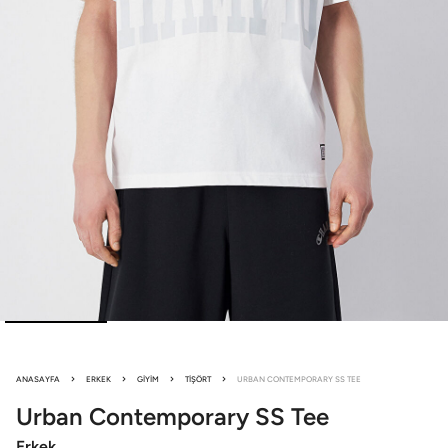
ANASAYFA
ERKEK
GIYIM
TIŞÖRT
URBAN CONTEMPORARY SS TEE
Urban Contemporary
SS Tee
Erkek