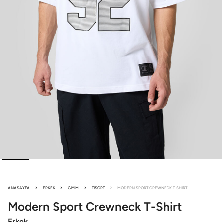
ANASAYFA
ERKEK
GIYIM
TIŞÖRT
MODERN SPORT CREWNECK T-SHIRT
Modern Sport
Crewneck T-Shirt
Erkek