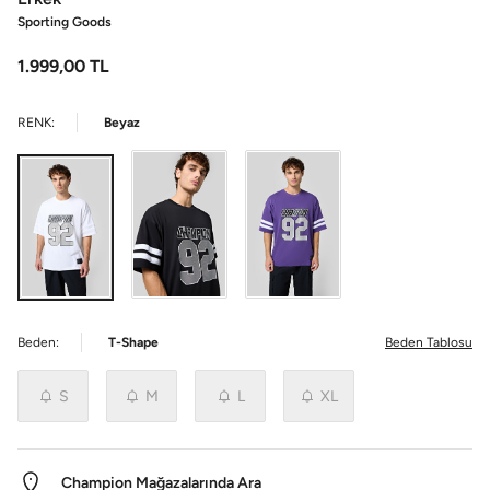
Sporting Goods
1.999,00
TL
RENK:
Beyaz
Beden:
T-Shape
Beden Tablosu
S
M
L
XL
Champion Mağazalarında Ara