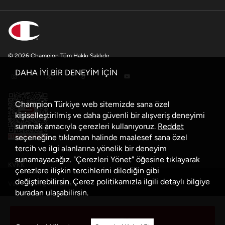
© 2026 Champion Tüm Hakkı Saklıdır
DAHA İYİ BİR DENEYİM İÇİN
Champion Türkiye web sitemizde sana özel
kişiselleştirilmiş ve daha güvenli bir alışveriş deneyimi
sunmak amacıyla çerezleri kullanıyoruz.
Reddet
seçeneğine tıklaman halinde maalesef sana özel
tercih ve ilgi alanlarına yönelik bir deneyim
sunamayacağız. "Çerezleri Yönet" öğesine tıklayarak
KVKK
çerezlere ilişkin tercihlerini dilediğin gibi
değiştirebilirsin. Çerez politikamızla ilgili detaylı bilgiye
Veri Güvenliği Politikası
buradan
ulaşabilirsin.
Çerez Politikası
Sepete Ekle