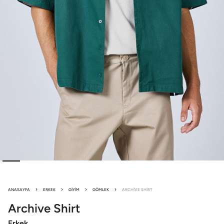
ANASAYFA
ERKEK
GIYIM
GÖMLEK
ARCHIVE SHIRT
Archive
Shirt
Erkek