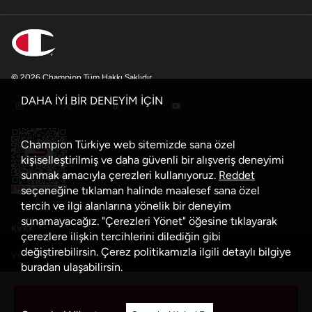
© 2026 Champion Tüm Hakkı Saklıdır
DAHA İYİ BİR DENEYİM İÇİN
Champion Türkiye web sitemizde sana özel
kişiselleştirilmiş ve daha güvenli bir alışveriş deneyimi
sunmak amacıyla çerezleri kullanıyoruz.
Reddet
seçeneğine tıklaman halinde maalesef sana özel
tercih ve ilgi alanlarına yönelik bir deneyim
sunamayacağız. "Çerezleri Yönet" öğesine tıklayarak
KVKK
çerezlere ilişkin tercihlerini dilediğin gibi
değiştirebilirsin. Çerez politikamızla ilgili detaylı bilgiye
Veri Güvenliği Politikası
buradan
ulaşabilirsin.
Çerez Politikası
Sepete Ekle