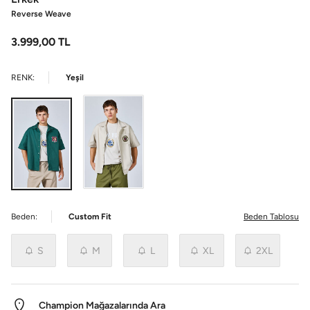
Reverse Weave
3.999,00
TL
RENK:
Yeşil
Beden:
Custom Fit
Beden Tablosu
S
M
L
XL
2XL
Champion Mağazalarında Ara