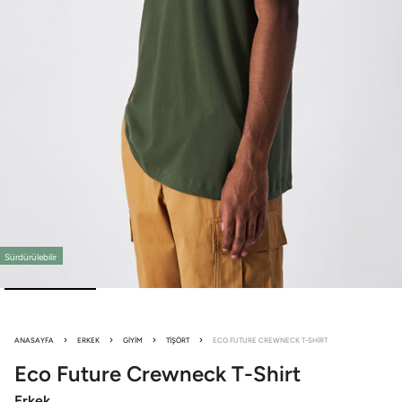
Sürdürülebilir
ANASAYFA
ERKEK
GIYIM
TIŞÖRT
ECO FUTURE CREWNECK T-SHIRT
Eco Future
Crewneck T-Shirt
Erkek