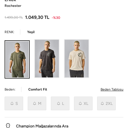
Rochester
1.049,30
TL
1.499,00
TL
-%30
RENK:
Yeşil
Beden:
Comfort Fit
Beden Tablosu
S
M
L
XL
2XL
Champion Mağazalarında Ara