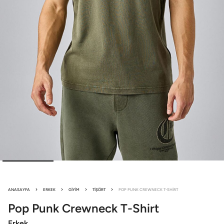
ANASAYFA
ERKEK
GIYIM
TIŞÖRT
POP PUNK CREWNECK T-SHIRT
Pop Punk
Crewneck T-Shirt
Erkek