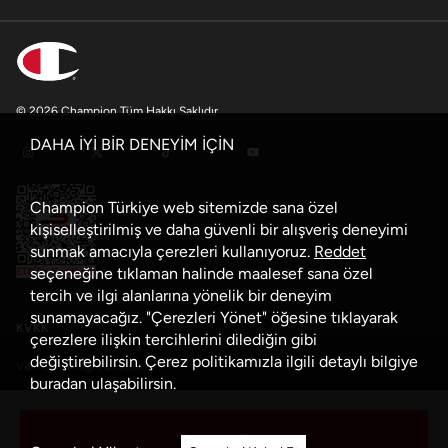
© 2026 Champion Tüm Hakkı Saklıdır
DAHA İYİ BİR DENEYİM İÇİN
Champion Türkiye web sitemizde sana özel
kişiselleştirilmiş ve daha güvenli bir alışveriş deneyimi
sunmak amacıyla çerezleri kullanıyoruz.
Reddet
seçeneğine tıklaman halinde maalesef sana özel
tercih ve ilgi alanlarına yönelik bir deneyim
sunamayacağız. "Çerezleri Yönet" öğesine tıklayarak
KVKK
çerezlere ilişkin tercihlerini dilediğin gibi
değiştirebilirsin. Çerez politikamızla ilgili detaylı bilgiye
Veri Güvenliği Politikası
buradan
ulaşabilirsin.
Çerez Politikası
Sepete Ekle