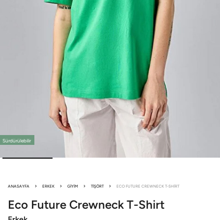
Sürdürülebilir
ANASAYFA
ERKEK
GIYIM
TIŞÖRT
ECO FUTURE CREWNECK T-SHIRT
Eco Future
Crewneck T-Shirt
Erkek