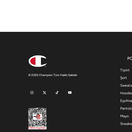
P
Tişört
© 2026 Champion Tüm Hakkı Saklıdır
Şort
Sweats
Hoodie
Eşofma
Pantol
Mayo
Sneake