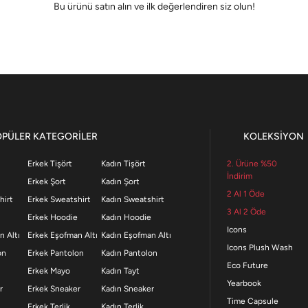
Bu ürünü satın alın ve ilk değerlendiren siz olun!
OPÜLER KATEGORİLER
KOLEKSİYON
Erkek Tişört
Kadın Tişört
2. Ürüne %50
İndirim
Erkek Şort
Kadın Şort
2 Al 1 Öde
hirt
Erkek Sweatshirt
Kadın Sweatshirt
3 Al 2 Öde
Erkek Hoodie
Kadın Hoodie
Icons
n Altı
Erkek Eşofman Altı
Kadın Eşofman Altı
Icons Plush Wash
on
Erkek Pantolon
Kadın Pantolon
Eco Future
Erkek Mayo
Kadın Tayt
Yearbook
r
Erkek Sneaker
Kadın Sneaker
Time Capsule
Erkek Terlik
Kadın Terlik