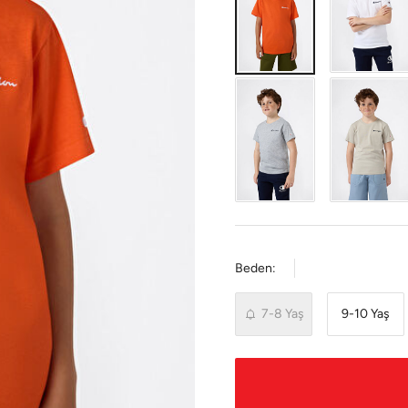
Beden:
7-8 Yaş
9-10 Yaş