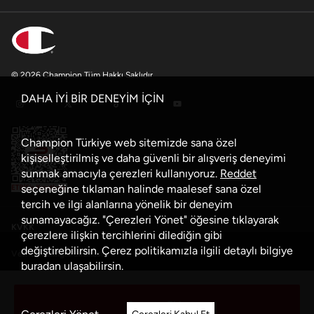
© 2026 Champion Tüm Hakkı Saklıdır
DAHA İYİ BİR DENEYİM İÇİN
Champion Türkiye web sitemizde sana özel
kişiselleştirilmiş ve daha güvenli bir alışveriş deneyimi
sunmak amacıyla çerezleri kullanıyoruz.
Reddet
seçeneğine tıklaman halinde maalesef sana özel
tercih ve ilgi alanlarına yönelik bir deneyim
sunamayacağız. "Çerezleri Yönet" öğesine tıklayarak
KVKK
çerezlere ilişkin tercihlerini dilediğin gibi
değiştirebilirsin. Çerez politikamızla ilgili detaylı bilgiye
Veri Güvenliği Politikası
buradan
ulaşabilirsin.
Çerez Politikası
Sepete Ekle