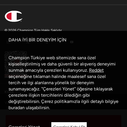
© 2026 Champion Tüm Hakkı Saklıdır
DAHA İYİ BİR DENEYİM İÇİN
Champion Türkiye web sitemizde sana özel
kişiselleştirilmiş ve daha güvenli bir alışveriş deneyimi
sunmak amacıyla çerezleri kullanıyoruz.
Reddet
seçeneğine tıklaman halinde maalesef sana özel
tercih ve ilgi alanlarına yönelik bir deneyim
sunamayacağız. "Çerezleri Yönet" öğesine tıklayarak
KVKK
çerezlere ilişkin tercihlerini dilediğin gibi
değiştirebilirsin. Çerez politikamızla ilgili detaylı bilgiye
Veri Güvenliği Politikası
buradan
ulaşabilirsin.
Çerez Politikası
Sepete Ekle