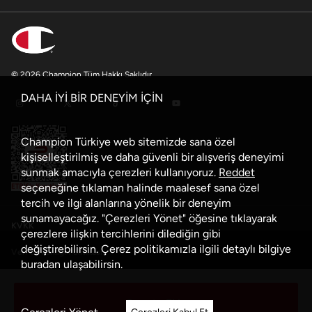
© 2026 Champion Tüm Hakkı Saklıdır
DAHA İYİ BİR DENEYİM İÇİN
Champion Türkiye web sitemizde sana özel
kişiselleştirilmiş ve daha güvenli bir alışveriş deneyimi
sunmak amacıyla çerezleri kullanıyoruz.
Reddet
seçeneğine tıklaman halinde maalesef sana özel
tercih ve ilgi alanlarına yönelik bir deneyim
sunamayacağız. "Çerezleri Yönet" öğesine tıklayarak
KVKK
çerezlere ilişkin tercihlerini dilediğin gibi
değiştirebilirsin. Çerez politikamızla ilgili detaylı bilgiye
Veri Güvenliği Politikası
buradan
ulaşabilirsin.
Çerez Politikası
Sepete Ekle