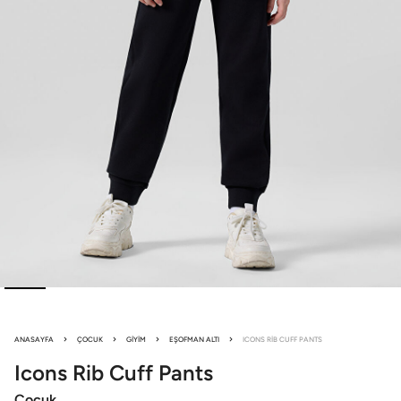
ANASAYFA
ÇOCUK
GIYIM
EŞOFMAN ALTI
ICONS RIB CUFF PANTS
Icons
Rib Cuff Pants
Çocuk