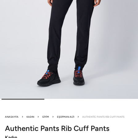
ANASAYFA
KADIN
GIYIM
EŞOFMAN ALTI
AUTHENTIC PANTS RIB CUFF PANTS
Authentic Pants
Rib Cuff Pants
Kadın