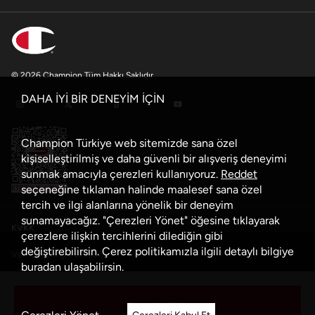
© 2026 Champion Tüm Hakkı Saklıdır
DAHA İYİ BİR DENEYİM İÇİN
Champion Türkiye web sitemizde sana özel
kişiselleştirilmiş ve daha güvenli bir alışveriş deneyimi
sunmak amacıyla çerezleri kullanıyoruz.
Reddet
seçeneğine tıklaman halinde maalesef sana özel
tercih ve ilgi alanlarına yönelik bir deneyim
sunamayacağız. "Çerezleri Yönet" öğesine tıklayarak
KVKK
çerezlere ilişkin tercihlerini dilediğin gibi
değiştirebilirsin. Çerez politikamızla ilgili detaylı bilgiye
Veri Güvenliği Politikası
buradan
ulaşabilirsin.
Çerez Politikası
Sepete Ekle