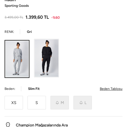
Sporting Goods
1.399,60
TL
3.499,00
TL
-%60
RENK:
Gri
Beden:
Slim Fit
Beden Tablosu
XS
S
M
L
Champion Mağazalarında Ara