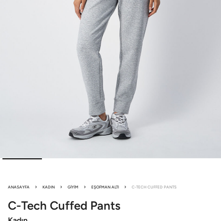
ANASAYFA
KADIN
GIYIM
EŞOFMAN ALTI
C-TECH CUFFED PANTS
C-Tech
Cuffed Pants
Kadın