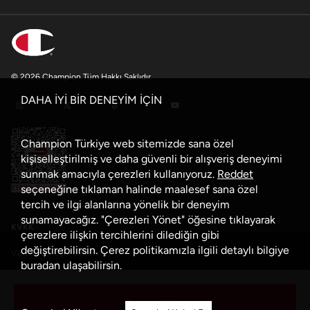
© 2026 Champion Tüm Hakkı Saklıdır
DAHA İYİ BİR DENEYİM İÇİN
Champion Türkiye web sitemizde sana özel
kişiselleştirilmiş ve daha güvenli bir alışveriş deneyimi
sunmak amacıyla çerezleri kullanıyoruz.
Reddet
seçeneğine tıklaman halinde maalesef sana özel
tercih ve ilgi alanlarına yönelik bir deneyim
sunamayacağız. "Çerezleri Yönet" öğesine tıklayarak
KVKK
çerezlere ilişkin tercihlerini dilediğin gibi
değiştirebilirsin. Çerez politikamızla ilgili detaylı bilgiye
Veri Güvenliği Politikası
buradan
ulaşabilirsin.
Çerez Politikası
Sepete Ekle