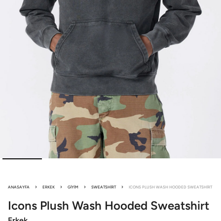
ANASAYFA
ERKEK
GIYIM
SWEATSHIRT
ICONS PLUSH WASH HOODED SWEATSHIRT
Icons Plush Wash
Hooded Sweatshirt
Erkek