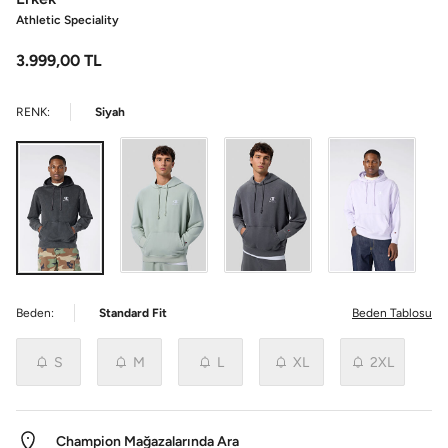
Athletic Speciality
3.999,00
TL
RENK:
Siyah
Beden:
Standard Fit
Beden Tablosu
S
M
L
XL
2XL
Champion Mağazalarında Ara