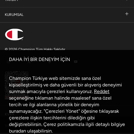
KURUMSAL
© 2026 Champion Tüm Hakkı Saklıdır
DAHA İYİ BİR DENEYİM İÇİN
Champion Türkiye web sitemizde sana özel
kişiselleştirilmiş ve daha güvenli bir alışveriş deneyimi
sunmak amacıyla çerezleri kullanıyoruz.
Reddet
seçeneğine tıklaman halinde maalesef sana özel
tercih ve ilgi alanlarına yönelik bir deneyim
sunamayacağız. "Çerezleri Yönet" öğesine tıklayarak
KVKK
çerezlere ilişkin tercihlerini dilediğin gibi
değiştirebilirsin. Çerez politikamızla ilgili detaylı bilgiye
Veri Güvenliği Politikası
buradan
ulaşabilirsin.