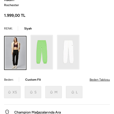
Rochester
1.999,00
TL
RENK:
Siyah
Beden:
Custom Fit
Beden Tablosu
XS
S
M
L
Champion Mağazalarında Ara