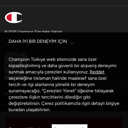
© 2026 Champion Tüm Hakkı Saklıdır
DAHA İYİ BİR DENEYİM İÇİN
Champion Türkiye web sitemizde sana özel
kişiselleştirilmiş ve daha güvenli bir alışveriş deneyimi
sunmak amacıyla çerezleri kullanıyoruz.
Reddet
seçeneğine tıklaman halinde maalesef sana özel
tercih ve ilgi alanlarına yönelik bir deneyim
sunamayacağız. "Çerezleri Yönet" öğesine tıklayarak
KVKK
çerezlere ilişkin tercihlerini dilediğin gibi
değiştirebilirsin. Çerez politikamızla ilgili detaylı bilgiye
Veri Güvenliği Politikası
buradan
ulaşabilirsin.
Çerez Politikası
Sepete Ekle