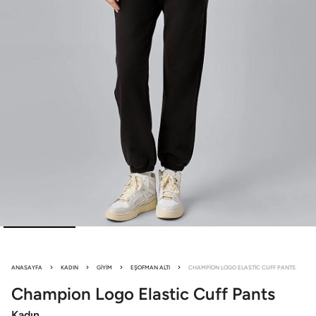
ANASAYFA
KADIN
GIYIM
EŞOFMAN ALTI
CHAMPION LOGO ELASTIC CUFF PANTS
Champion Logo
Elastic Cuff Pants
Kadın