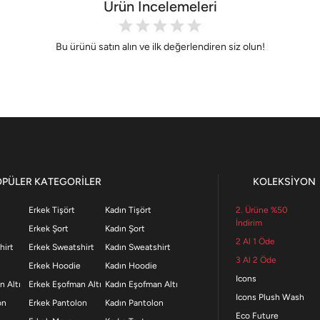
Ürün İncelemeleri
Bu ürünü satın alın ve ilk değerlendiren siz olun!
OPÜLER KATEGORİLER
KOLEKSİYON
Erkek Tişört
Kadın Tişört
2. Ürüne %50
İndirim
Erkek Şort
Kadın Şort
2 Al 1 Öde
hirt
Erkek Sweatshirt
Kadın Sweatshirt
3 Al 2 Öde
Erkek Hoodie
Kadın Hoodie
Icons
n Altı
Erkek Eşofman Altı
Kadın Eşofman Altı
Icons Plush Wash
on
Erkek Pantolon
Kadın Pantolon
Eco Future