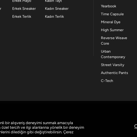
Erkek Mayo
Kadın Tayt
Yearbook
r
Erkek Sneaker
Kadın Sneaker
Time Capsule
Erkek Terlik
Kadın Terlik
Mineral Dye
High Summer
Reverse Weave
Core
Urban
Contemporary
Street Varsity
Authentic Pants
C-Tech
nli bir alışveriş deneyimi sunmak amacıyla
Ç
zel tercih ve ilgi alanlarına yönelik bir deneyim
erini dilediğin gibi değiştirebilirsin. Çerez