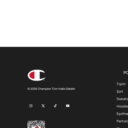
P
Tişört
© 2026 Champion Tüm Hakkı Saklıdır
Şort
Sweats
Hoodie
Eşofma
Pantol