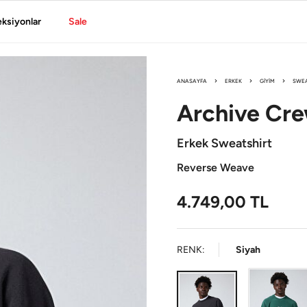
eksiyonlar
Sale
ANASAYFA
ERKEK
GIYIM
SWEA
Archive
Cre
Erkek Sweatshirt
Reverse Weave
4.749,00
TL
RENK:
Siyah