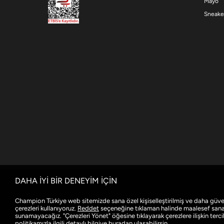
Mayo
Sneake
DAHA İYİ BİR DENEYİM İÇİN
Champion Türkiye web sitemizde sana özel kişiselleştirilmiş ve daha güve
çerezleri kullanıyoruz.
Reddet
seçeneğine tıklaman halinde maalesef sana ö
sunamayacağız. "Çerezleri Yönet" öğesine tıklayarak çerezlere ilişkin tercihl
politikamızla ilgili detaylı bilgiye
buradan
ulaşabilirsin.