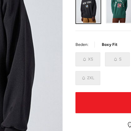
Beden:
Boxy Fit
XS
S
2XL