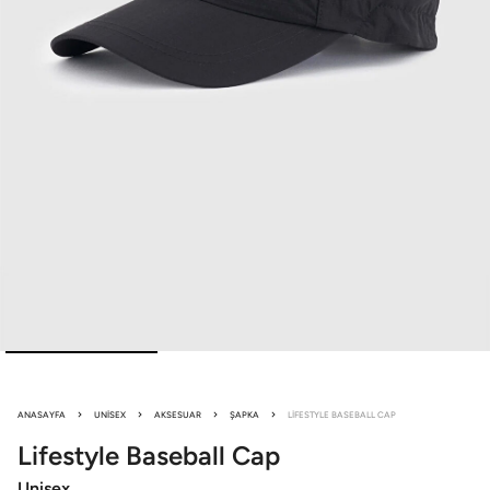
ANASAYFA
UNISEX
AKSESUAR
ŞAPKA
LIFESTYLE BASEBALL CAP
Lifestyle
Baseball Cap
Unisex