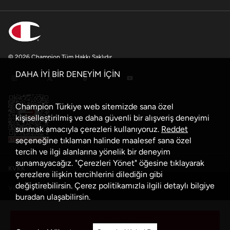
© 2026 Champion Tüm Hakkı Saklıdır
DAHA İYİ BİR DENEYİM İÇİN
Champion Türkiye web sitemizde sana özel
kişiselleştirilmiş ve daha güvenli bir alışveriş deneyimi
sunmak amacıyla çerezleri kullanıyoruz.
Reddet
seçeneğine tıklaman halinde maalesef sana özel
tercih ve ilgi alanlarına yönelik bir deneyim
sunamayacağız. "Çerezleri Yönet" öğesine tıklayarak
KVKK
çerezlere ilişkin tercihlerini dilediğin gibi
değiştirebilirsin. Çerez politikamızla ilgili detaylı bilgiye
Veri Güvenliği Politikası
buradan
ulaşabilirsin.
Çerez Politikası
Sepete Ekle